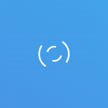
tus propias aplicaciones personalizadas con Zoho Creator
y ahorrar el tiempo y en costes, esta es tu oportunidad:
apúntate a la siguiente edición del Posgrado Universitario.
Y recuerda: no necesitas ser programador para realizar
esta formación, lo único que necesitas son ganas de
aprender y de poder hacer realidad aquello que imaginas.
Si quieres más información sobre este Posgrado
Universitario o lo tienes claro y te quieres inscribir a la
próxima edición, rellena el siguiente formulario y nos
pondremos en contacto contigo lo antes posible: