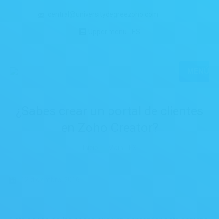
central@universitydegreezoho.com
Upper menu - ES
MENÚ
¿Sabes crear un portal de clientes
en Zoho Creator?
Estás aquí:
Inicio
Main - ES
12 diciembre, 2016