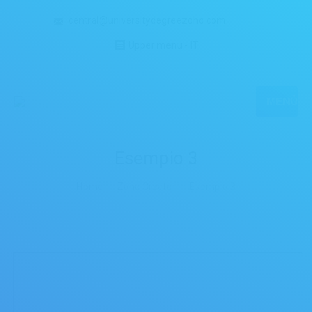
central@universitydegreezoho.com
Upper menu - IT
MENÙ
Esempio 3
Sei qui:
Home
Zoho Creator
Esempio 3