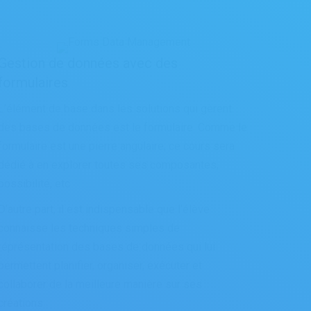
Gestion de données avec des
formulaires
L’élément de base dans les solutions qui gèrent
des bases de données est le formulaire. Comme le
formulaire est une pierre angulaire, ce cours sera
dédié à en explorer toutes ses composantes,
possibilité, etc…
D’autre part, il est indispensable que l’élève
connaisse les techniques simples de
réprésentation des bases de données qui lui
permettent planifier, organiser, exécuter et
collaborer de la meilleure manière sur ses
créations.