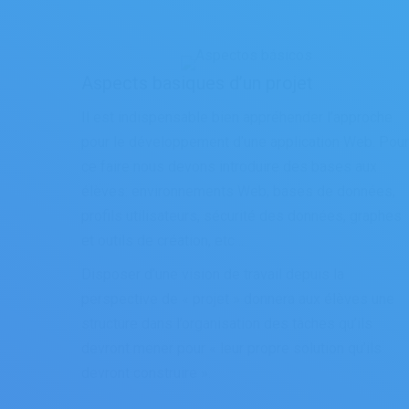
Aspects basiques d’un projet
Il est indispensable bien appréhender l’approche
pour le développement d’une application Web. Pour
ce faire nous devons introduire des bases aux
élèves: environnements Web, bases de données,
profils utilisateurs, sécurité des données, graphes
et outils de création, etc…
Disposer d’une vision de travail depuis la
perspective de « projet » donnera aux élèves une
structure dans l’organisation des tâches qu’ils
devront mener pour « leur propre solution qu’ils
devront construire ».