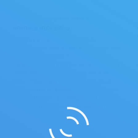
Interface d’utilisateur
Dans n’importe quel environnement de
développement, comme celui qui sera utilisé pour
ce cours, il est possible de réaliser une série
d’actions depuis un ensemble de fonctions. De la
même manière, chaque système a ses propres
limites. Rapprocher l’élève d’une façon agréable de
l’outil de travail est indispensable pour dépasser
toutes les barrières psychologiques et apporter
l’aide initiale pour la création de solutions Web.