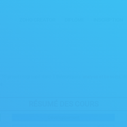
ZOHO CREATOR
DIPLÔME
INSCRIPTION
You are here:
10 projets regroupé dans 3 thématiques:
analyse et besoins
,
d
t.
RÉSUMÉ DES COURS
Développement