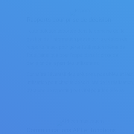
Rapports pour prise de décision
Toute solution apportée dans le domaine de la
gestion de l’information passe par la création de
rapports finaux pour gérer l’utilisation même de
l’outil, ainsi que pour l’appui dans la prise de
décision de la part des utilisateurs.
Connaître l’éventail des solutions possibles et leur
utilisation pour chaque besoin lors de la réalisation
d’actions de reporting est vital pour les élèves.
Communications API et fonctions