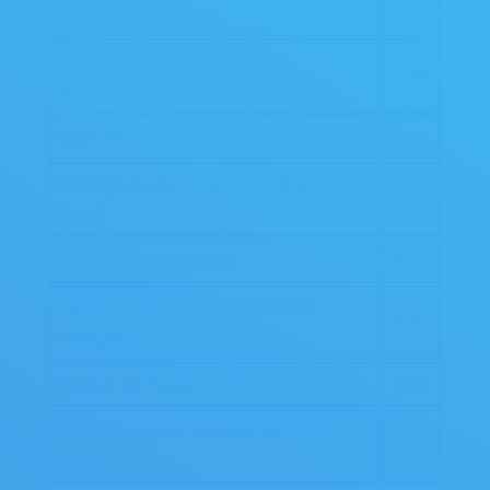
Interface d'utilisateur
1,20
Gestion de données avec des
2,48
formulaires
Rapports pour prise de décision
2,48
Langage de développement "Deluge
1,20
Script"
Création de vues HTML
1,20
Communications API et fonctions
1,20
d'intégration
Création de Portail de Clients
1,20
Migration depuis une autre BD vers le
1,20
"cloud"