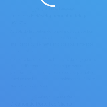
Langage de développement « Deluge
Script »
Au delà de la création de formulaires et la gestion
des champs, il est possible de créer une
intelligence qui se mette en place sous l’interface
que voit l’utilisateur.
Connaître les différentes fonctions du langage ainsi
que les différents déclencheurs que peut utiliser la
plateforme auquel l’élève aura accès lui permettra
d’inclure une fonctionnalité complémentaire à toute
application qu’il créera.
Création de Portail de Clients