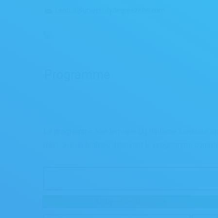
central@universitydegreezoho.com
Programme
Le programme acédemique du diplôme consiste en 
dessous un tableau décrivant le programme comple
Analyse des besoins