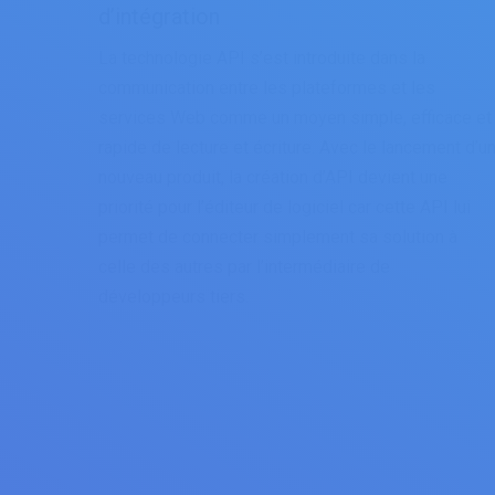
d’intégration
La technologie API s’est introduite dans la
communication entre les plateformes et les
services Web comme un moyen simple, efficace et
rapide de lecture et écriture. Avec le lancement d’u
nouveau produit, la création d’API devient une
priorité pour l’éditeur de logiciel car cette API lui
permet de connecter simplement sa solution à
celle des autres par l’intermédiaire de
développeurs tiers.