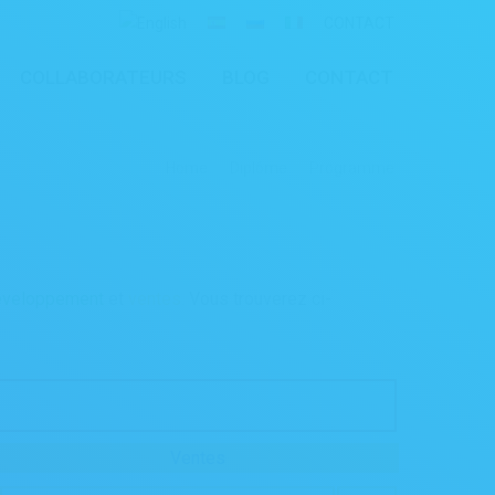
CONTACT
COLLABORATEURS
BLOG
CONTACT
Home
Diplôme
Programme
éveloppement
et
ventes
. Vous trouverez ci-
Ventes