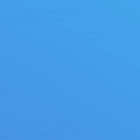
Création de vues HTML
Le langage HTML est devenu dans le monde du
Web un standard de référence pour la création
d’interface d’utilisateur. Pour débuter avec ce
langage, un éditeur de texte est suffisant mais la
connaissance d’outils simples permettront à l’élève
de créer rapidement des structures esthétiques et
fonctionnelles. Cela permettra de rapprocher la
solution à l’utilisateur final.
Migration depuis une autre BD vers le